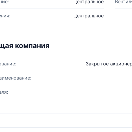
ние:
Центральное
Вентил
ния:
Центральное
щая компания
ование:
Закрытое акционе
аименование:
ля: