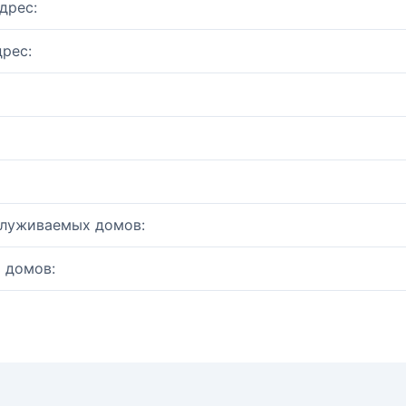
дрес:
рес:
служиваемых домов:
 домов: