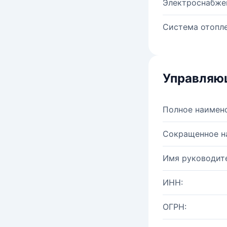
Электроснабже
Система отопле
Управляю
Полное наимен
Сокращенное н
Имя руководите
ИНН:
ОГРН: