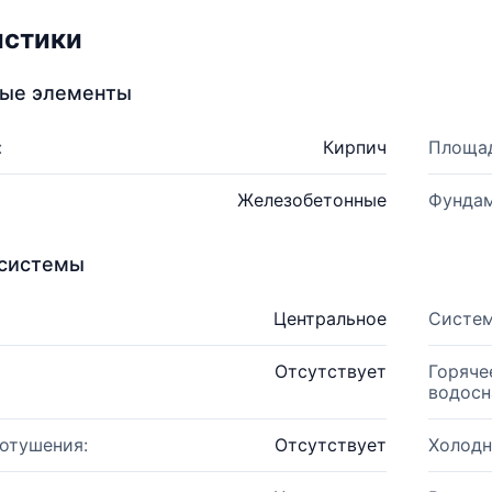
истики
ные элементы
:
Кирпич
Площад
Железобетонные
Фундам
системы
Центральное
Систем
Отсутствует
Горяче
водосн
отушения:
Отсутствует
Холодн