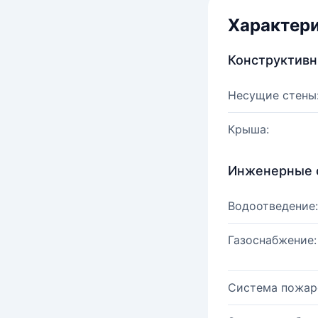
Характер
Конструктив
Несущие стены
Крыша:
Инженерные 
Водоотведение:
Газоснабжение:
Система пожар