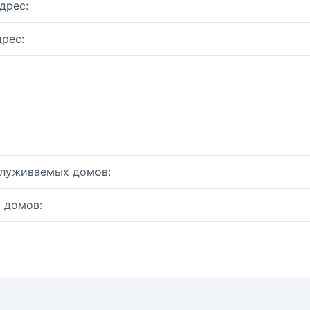
дрес:
рес:
служиваемых домов:
 домов: