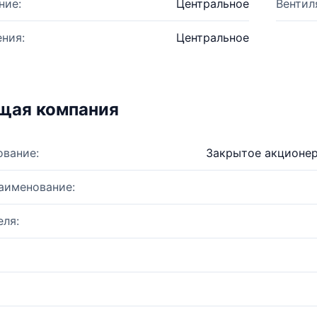
ние:
Центральное
Вентил
ния:
Центральное
щая компания
ование:
Закрытое акционе
аименование:
ля: