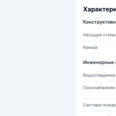
Характер
Конструктив
Несущие стены
Крыша:
Инженерные 
Водоотведение:
Газоснабжение:
Система пожар