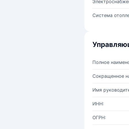
Электроснабже
Система отопле
Управляю
Полное наимен
Сокращенное н
Имя руководите
ИНН:
ОГРН: