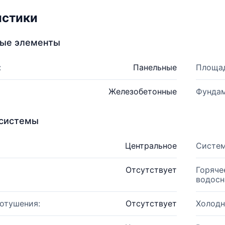
истики
ные элементы
:
Панельные
Площад
Железобетонные
Фундам
системы
Центральное
Систем
Отсутствует
Горяче
водосн
отушения:
Отсутствует
Холодн