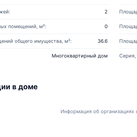
жей:
2
Площад
ых помещений, м²:
0
Площад
ений общего имущества, м²:
36.6
Площад
Многоквартирный дом
Серия,
ии в доме
Информация об организациях 