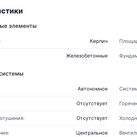
истики
ные элементы
:
Кирпич
Площад
Железобетонные
Фундам
системы
Автономное
Систем
Отсутствует
Горяче
отушения:
Отсутствует
Холодн
ние:
Центральное
Вентил