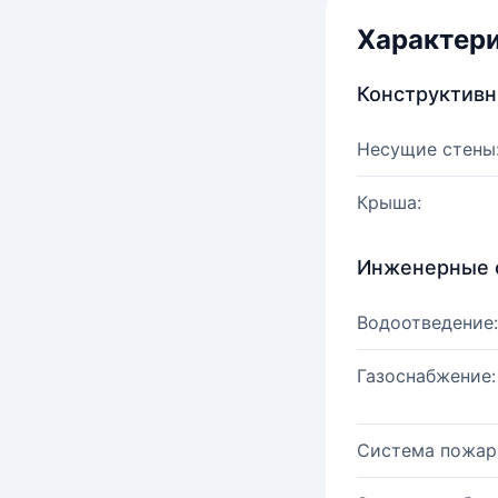
Характер
Конструктив
Несущие стены
Крыша:
Инженерные 
Водоотведение:
Газоснабжение:
Система пожар