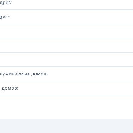
дрес:
рес:
служиваемых домов:
 домов: