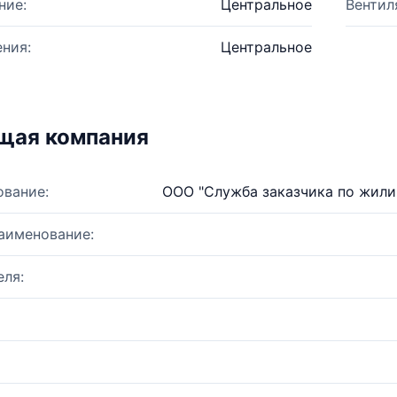
ние:
Центральное
Вентил
ния:
Центральное
щая компания
ование:
ООО "Служба заказчика по жили
аименование:
ля: