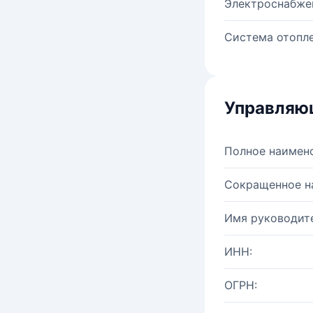
Электроснабже
Система отопле
Управляю
Полное наимен
Сокращенное н
Имя руководите
ИНН:
ОГРН: