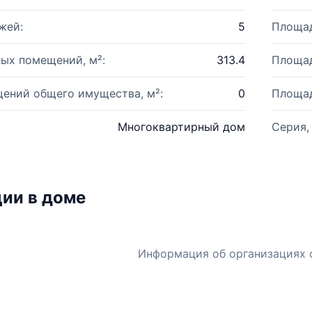
жей:
5
Площад
ых помещений, м²:
313.4
Площад
ений общего имущества, м²:
0
Площад
Многоквартирный дом
Серия,
ии в доме
Информация об организациях 