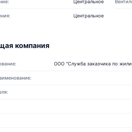
ние:
Центральное
Вентил
ния:
Центральное
щая компания
ование:
ООО "Служба заказчика по жили
аименование:
ля: