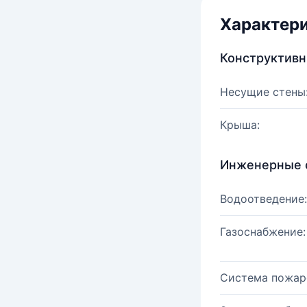
Характер
Конструктив
Несущие стены
Крыша:
Инженерные 
Водоотведение:
Газоснабжение:
Система пожар