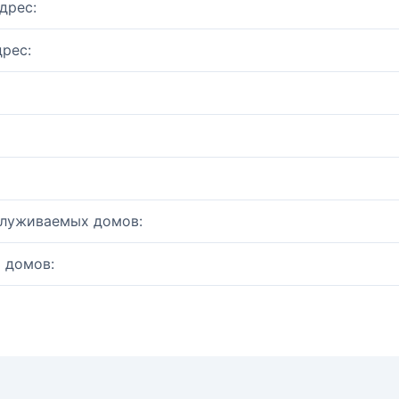
дрес:
рес:
служиваемых домов:
 домов: