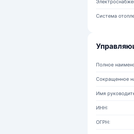
Электроснабже
Система отопле
Управляю
Полное наимен
Сокращенное н
Имя руководите
ИНН:
ОГРН: