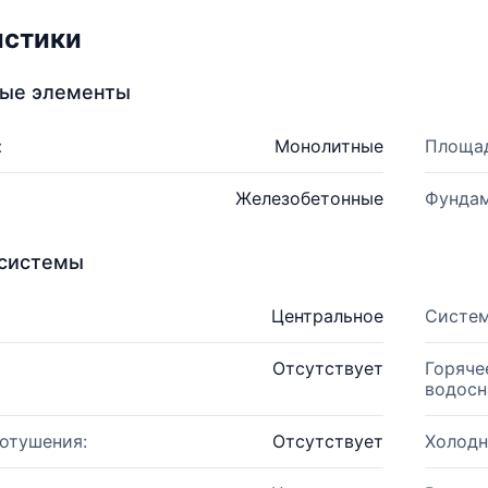
истики
ные элементы
:
Монолитные
Площад
Железобетонные
Фундам
системы
Центральное
Систем
Отсутствует
Горяче
водосн
отушения:
Отсутствует
Холодн