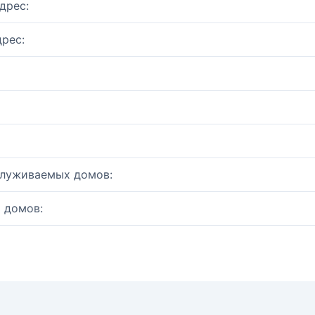
дрес:
рес:
служиваемых домов:
 домов: