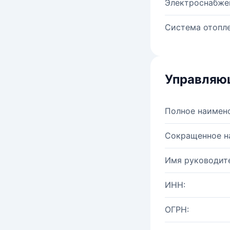
Электроснабже
Система отопле
Управляю
Полное наимен
Сокращенное н
Имя руководите
ИНН:
ОГРН: