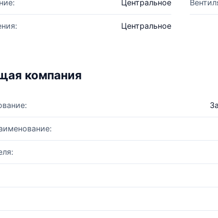
ние:
Центральное
Вентил
ния:
Центральное
щая компания
ование:
З
аименование:
ля: