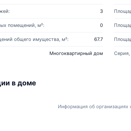
жей:
3
Площад
ых помещений, м²:
0
Площад
ений общего имущества, м²:
67.7
Площад
Многоквартирный дом
Серия,
ии в доме
Информация об организациях 