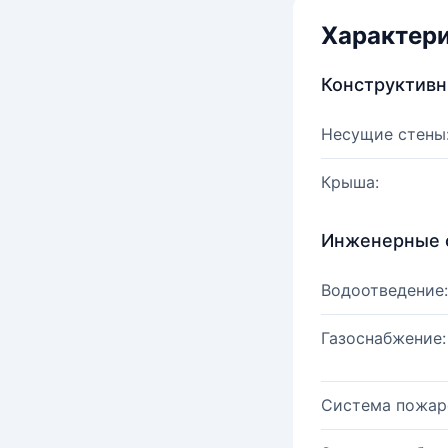
Характер
Конструктив
Несущие стены
Крыша:
Инженерные 
Водоотведение:
Газоснабжение:
Система пожар