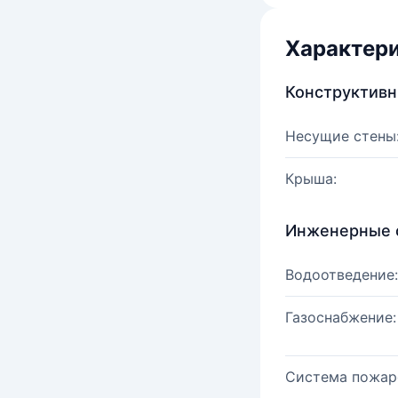
Характер
Конструктив
Несущие стены
Крыша:
Инженерные 
Водоотведение:
Газоснабжение:
Система пожар