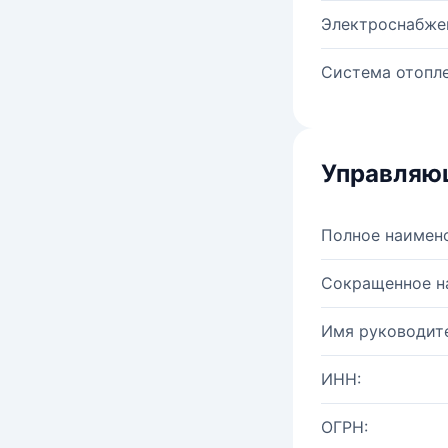
Электроснабже
Система отопле
Управляю
Полное наимен
Сокращенное н
Имя руководите
ИНН:
ОГРН: