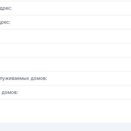
дрес:
рес:
служиваемых домов:
 домов: