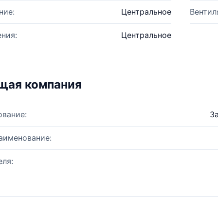
ние:
Центральное
Вентил
ния:
Центральное
щая компания
ование:
З
аименование:
ля: