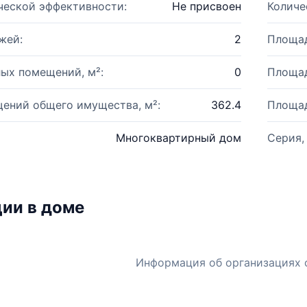
ческой эффективности:
Не присвоен
Количе
жей:
2
Площад
ых помещений, м²:
0
Площад
ений общего имущества, м²:
362.4
Площад
Многоквартирный дом
Серия,
ии в доме
Информация об организациях 