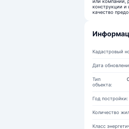
или компаний, 
конструкции и 
качество предо
Информац
Кадастровый н
Дата обновлени
Тип
объекта:
Год постройки:
Количество жи
Класс энергети