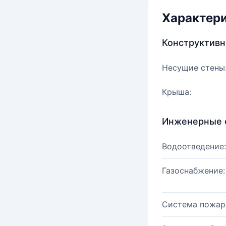
Характер
Конструктив
Несущие стены
Крыша:
Инженерные 
Водоотведение:
Газоснабжение:
Система пожар