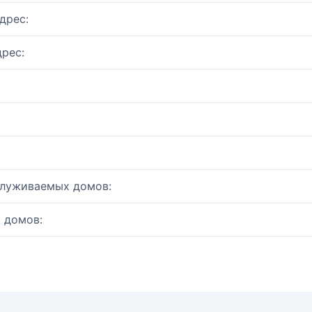
дрес:
рес:
служиваемых домов:
 домов: