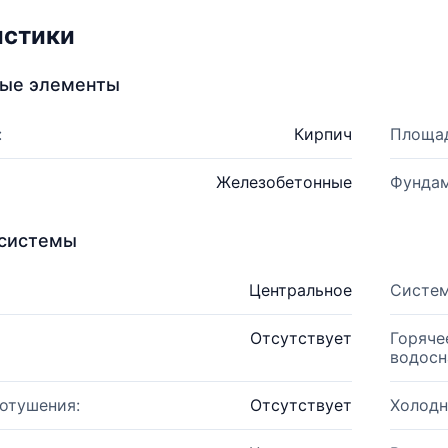
истики
ные элементы
:
Кирпич
Площад
Железобетонные
Фундам
системы
Центральное
Систем
Отсутствует
Горяче
водосн
отушения:
Отсутствует
Холодн