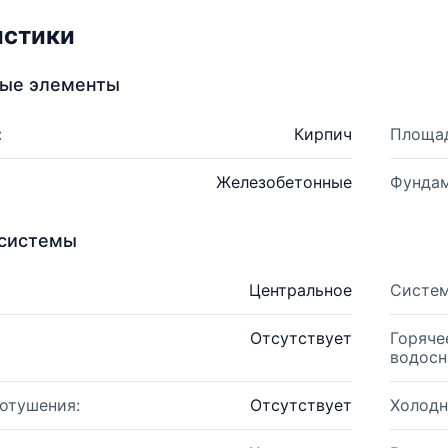
истики
ные элементы
:
Кирпич
Площад
Железобетонные
Фундам
системы
Центральное
Систем
Отсутствует
Горяче
водосн
отушения:
Отсутствует
Холодн