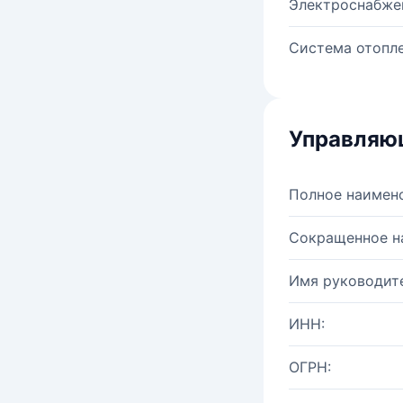
Электроснабже
Система отопле
Управляю
Полное наимен
Сокращенное н
Имя руководите
ИНН:
ОГРН: