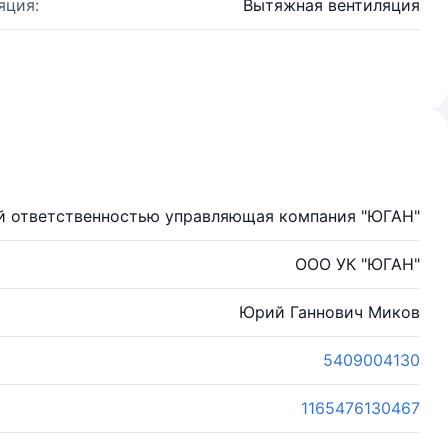
яция:
Вытяжная вентиляция
й ответственностью управляющая компания "ЮГАН"
ООО УК "ЮГАН"
Юрий Ганнович Миков
5409004130
1165476130467