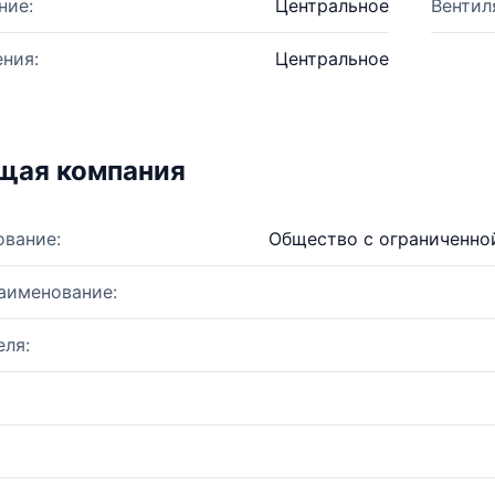
ние:
Центральное
Вентил
ния:
Центральное
щая компания
ование:
Общество с ограниченно
аименование:
ля: