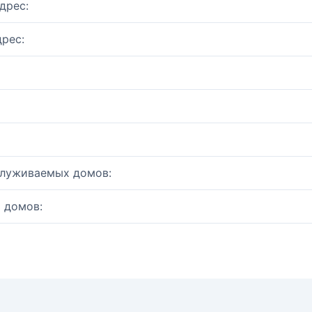
дрес:
рес:
служиваемых домов:
 домов: