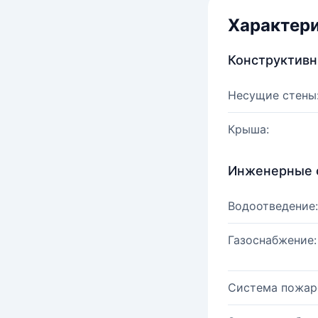
Характер
Конструктив
Несущие стены
Крыша:
Инженерные 
Водоотведение:
Газоснабжение:
Система пожар