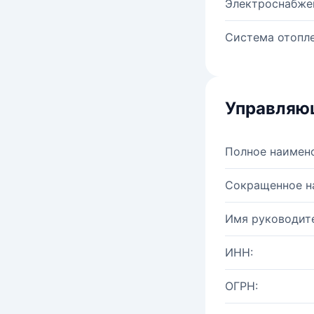
Электроснабже
Система отопле
Управляю
Полное наимен
Сокращенное н
Имя руководите
ИНН:
ОГРН: