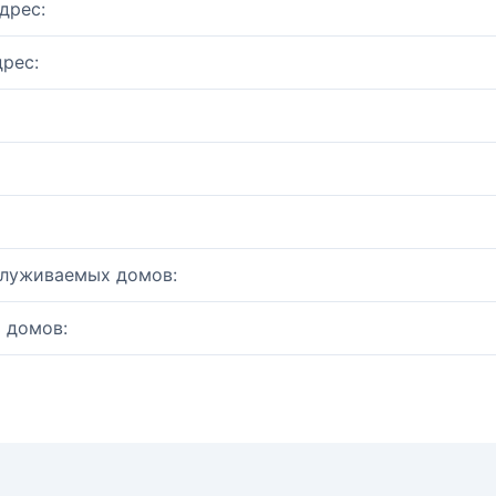
дрес:
рес:
служиваемых домов:
 домов: