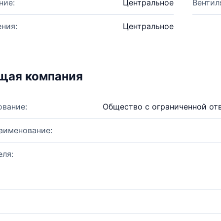
ние:
Центральное
Вентил
ния:
Центральное
щая компания
ование:
Общество с ограниченной от
аименование:
ля: