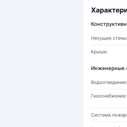
Характер
Конструктив
Несущие стены
Крыша:
Инженерные 
Водоотведение:
Газоснабжение:
Система пожар