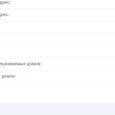
дрес:
рес:
служиваемых домов:
 домов: