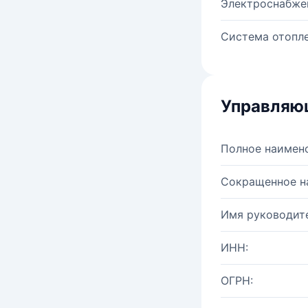
Электроснабже
Система отопле
Управляю
Полное наимен
Сокращенное н
Имя руководите
ИНН:
ОГРН: