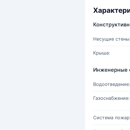
Характер
Конструктив
Несущие стены
Крыша:
Инженерные 
Водоотведение:
Газоснабжение:
Система пожар