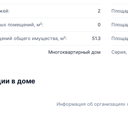
жей:
2
Площад
ых помещений, м²:
0
Площад
ений общего имущества, м²:
51.3
Площад
Многоквартирный дом
Серия,
ии в доме
Информация об организациях 