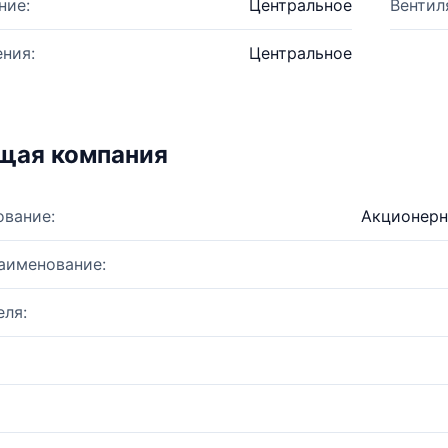
ние:
Центральное
Вентил
ния:
Центральное
щая компания
ование:
Акционерн
аименование:
ля: