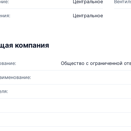
ние:
Центральное
Вентил
ния:
Центральное
щая компания
ование:
Общество с ограниченной от
аименование:
ля: