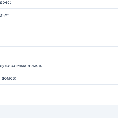
дрес:
рес:
служиваемых домов:
 домов: