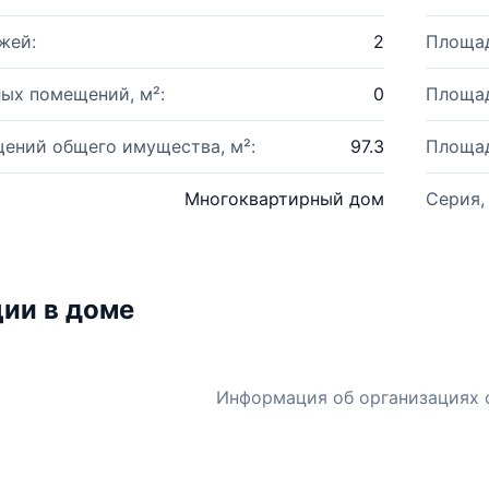
жей:
2
Площад
ых помещений, м²:
0
Площад
ений общего имущества, м²:
97.3
Площад
Многоквартирный дом
Серия,
ии в доме
Информация об организациях 