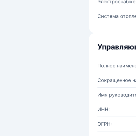
Электроснабже
Система отопле
Управляю
Полное наимен
Сокращенное н
Имя руководите
ИНН:
ОГРН: