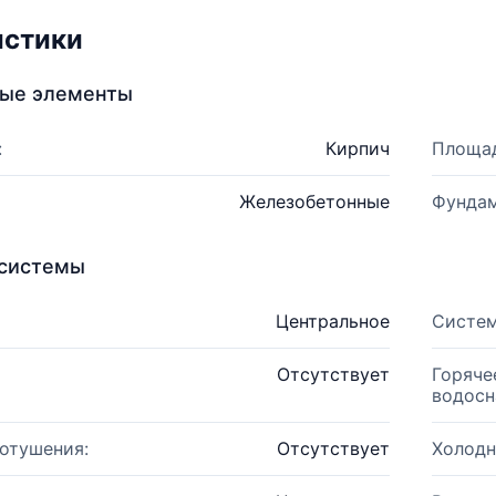
истики
ные элементы
:
Кирпич
Площад
Железобетонные
Фундам
системы
Центральное
Систем
Отсутствует
Горяче
водосн
отушения:
Отсутствует
Холодн