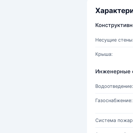
Характер
Конструктив
Несущие стены
Крыша:
Инженерные 
Водоотведение:
Газоснабжение:
Система пожар