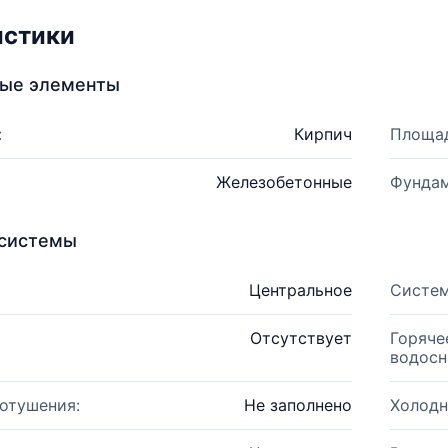
истики
ные элементы
:
Кирпич
Площад
Железобетонные
Фундам
системы
Центральное
Систем
Отсутствует
Горяче
водосн
отушения:
Не заполнено
Холодн