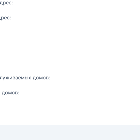
дрес:
рес:
служиваемых домов:
 домов: