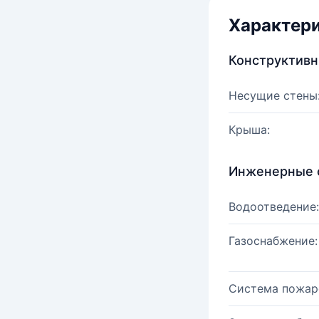
Характер
Конструктив
Несущие стены
Крыша:
Инженерные 
Водоотведение:
Газоснабжение:
Система пожар