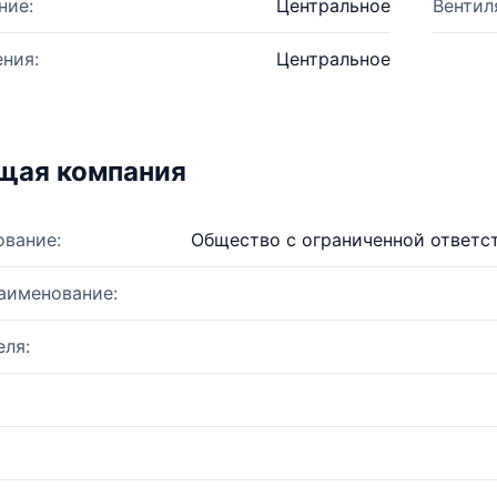
ние:
Центральное
Вентил
ния:
Центральное
щая компания
ование:
Общество с ограниченной ответс
аименование:
ля: