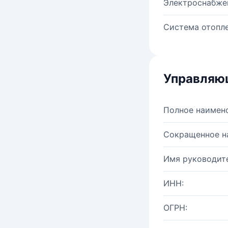
Электроснабже
Система отопле
Управляю
Полное наимен
Сокращенное н
Имя руководите
ИНН:
ОГРН: