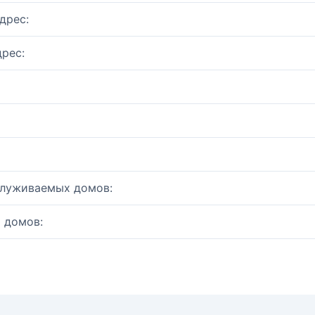
дрес:
рес:
служиваемых домов:
 домов: