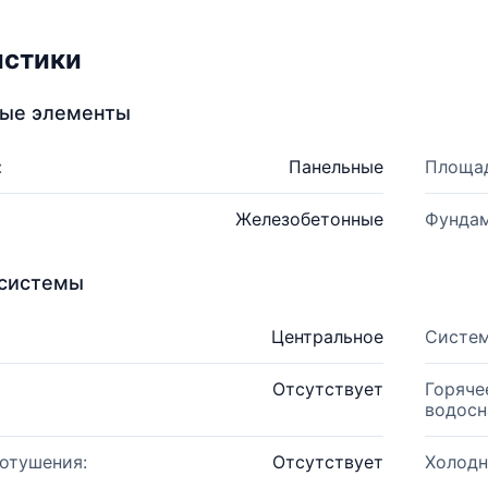
истики
ные элементы
:
Панельные
Площад
Железобетонные
Фундам
системы
Центральное
Систем
Отсутствует
Горяче
водосн
отушения:
Отсутствует
Холодн