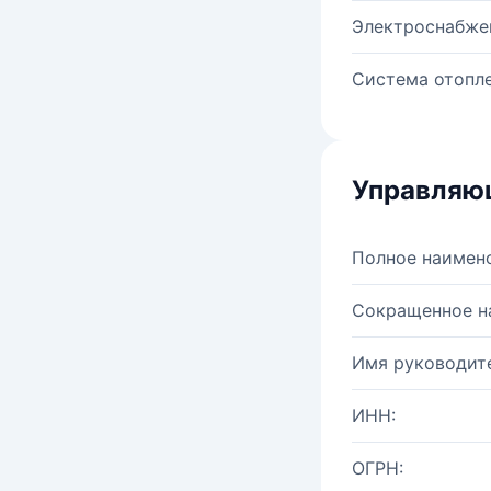
Электроснабже
Система отопле
Управляю
Полное наимен
Сокращенное н
Имя руководите
ИНН:
ОГРН: