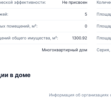
ческой эффективности:
Не присвоен
Количе
жей:
5
Площад
ых помещений, м²:
0
Площад
ений общего имущества, м²:
1300.92
Площад
Многоквартирный дом
Серия,
ии в доме
Информация об организациях 