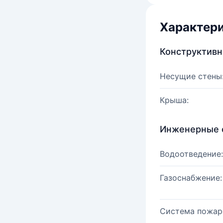
Характер
Конструктив
Несущие стены
Крыша:
Инженерные 
Водоотведение:
Газоснабжение:
Система пожар