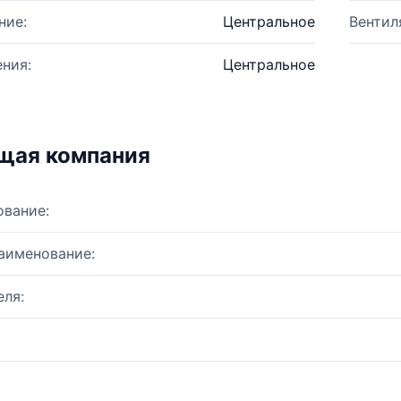
ние:
Центральное
Вентил
ния:
Центральное
щая компания
ование:
аименование:
ля: