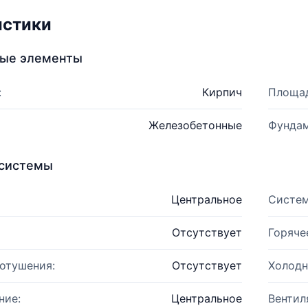
истики
ные элементы
:
Кирпич
Площад
Железобетонные
Фундам
системы
Центральное
Систем
Отсутствует
Горяче
отушения:
Отсутствует
Холодн
ние:
Центральное
Вентил