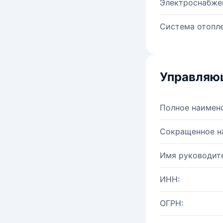
Электроснабже
Система отопле
Управляю
Полное наимен
Сокращенное н
Имя руководите
ИНН:
ОГРН: