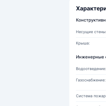
Характер
Конструктив
Несущие стены
Крыша:
Инженерные 
Водоотведение:
Газоснабжение:
Система пожар