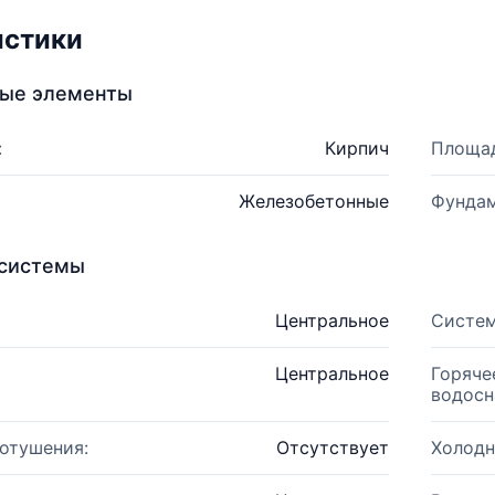
истики
ные элементы
:
Кирпич
Площад
Железобетонные
Фундам
системы
Центральное
Систем
Центральное
Горяче
водосн
отушения:
Отсутствует
Холодн