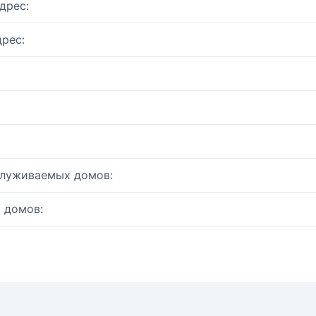
дрес:
рес:
служиваемых домов:
 домов: