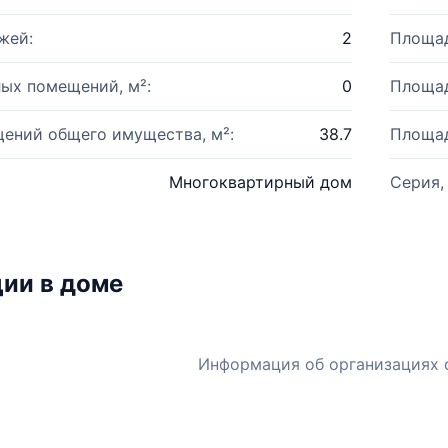
жей:
2
Площад
ых помещений, м²:
0
Площад
ений общего имущества, м²:
38.7
Площад
Многоквартирный дом
Серия,
ии в доме
Информация об организациях 