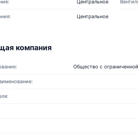
ние:
Центральное
Вентил
ния:
Центральное
щая компания
ование:
Общество с ограниченной
аименование:
ля: