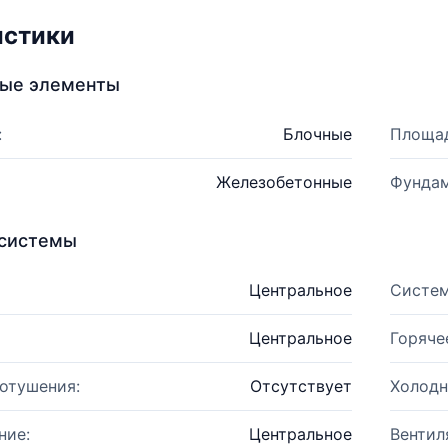
истики
ные элементы
:
Блочные
Площад
Железобетонные
Фундам
системы
Центральное
Систем
Центральное
Горяче
отушения:
Отсутствует
Холодн
ние:
Центральное
Вентил