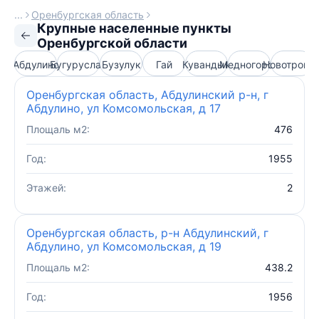
Оренбургская область
Крупные населенные пункты
Оренбургской области
Абдулино
Бугуруслан
Бузулук
Гай
Кувандык
Медногорск
Новотроиц
О
Оренбургская область, Абдулинский р-н, г
Абдулино, ул Комсомольская, д 17
Площаль м2:
476
Год:
1955
Этажей:
2
Оренбургская область, р-н Абдулинский, г
Абдулино, ул Комсомольская, д 19
Площаль м2:
438.2
Год:
1956