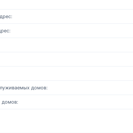
дрес:
рес:
служиваемых домов:
 домов: