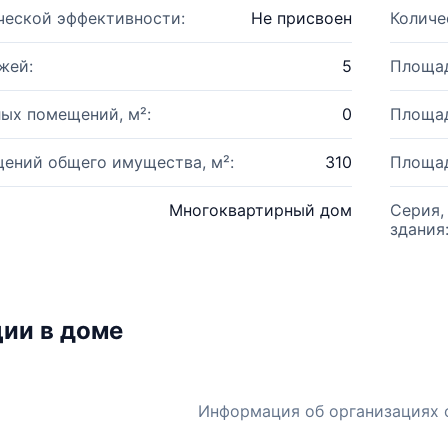
ческой эффективности:
Не присвоен
Количе
жей:
5
Площад
ых помещений, м²:
0
Площад
ений общего имущества, м²:
310
Площад
Многоквартирный дом
Серия,
здания
ии в доме
Информация об организациях 