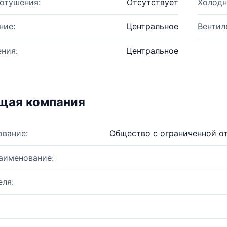
отушения:
Отсутствует
Холодн
ние:
Центральное
Вентил
ния:
Центральное
щая компания
ование:
Общество с ограниченной о
аименование:
ля: