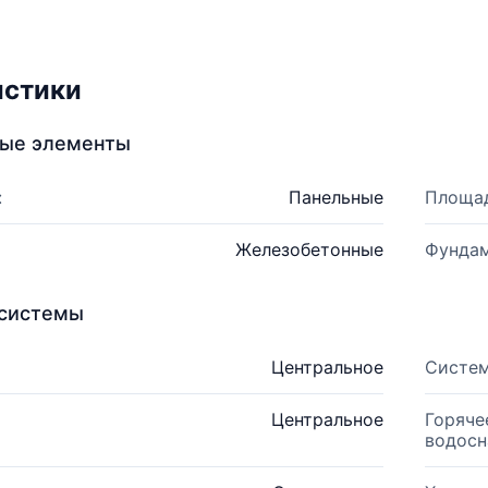
истики
ные элементы
:
Панельные
Площад
Железобетонные
Фундам
системы
Центральное
Систем
Центральное
Горяче
водосн