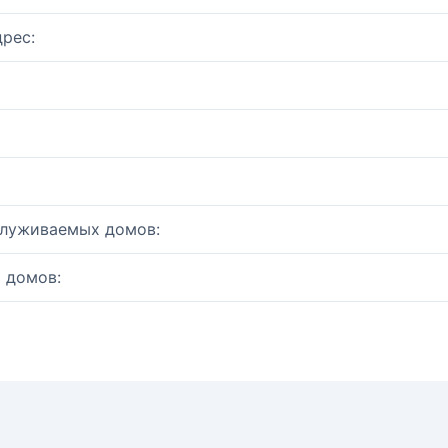
рес:
служиваемых домов:
 домов: