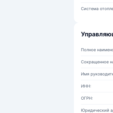
Система отопле
Управляю
Полное наимен
Сокращенное н
Имя руководите
ИНН:
ОГРН:
Юридический а