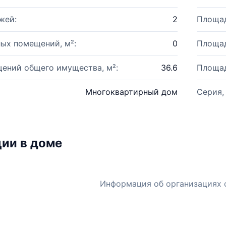
жей:
2
Площад
ых помещений, м²:
0
Площад
ений общего имущества, м²:
36.6
Площад
Многоквартирный дом
Серия,
ии в доме
Информация об организациях 