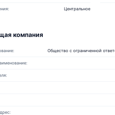
ния:
Центральное
щая компания
ование:
Общество с ограниченной отве
аименование:
ля:
дрес: