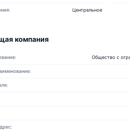
ния:
Центральное
щая компания
ование:
Общество с огр
аименование:
ля:
дрес: