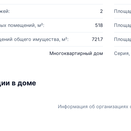
жей:
2
Площад
ых помещений, м²:
518
Площад
ений общего имущества, м²:
721.7
Площад
Многоквартирный дом
Серия,
ии в доме
Информация об организациях 