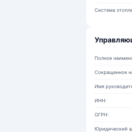
Система отопле
Управляю
Полное наимен
Сокращенное н
Имя руководите
ИНН:
ОГРН:
Юридический а