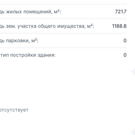
ь жилых помещений, м²:
721.7
ь зем. участка общего имущества, м²:
1188.8
ь парковки, м²:
0
 тип постройки здания:
0
отсутствует