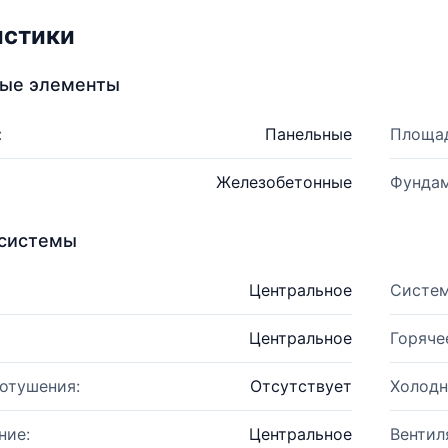
истики
ные элементы
:
Панельные
Площад
Железобетонные
Фундам
системы
Центральное
Систем
Центральное
Горяче
отушения:
Отсутствует
Холодн
ние:
Центральное
Вентил