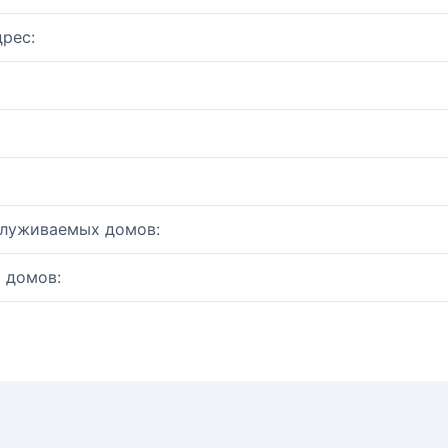
рес:
служиваемых домов:
 домов: