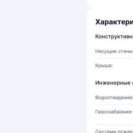
Характер
Конструктив
Несущие стены
Крыша:
Инженерные 
Водоотведение:
Газоснабжение:
Система пожар