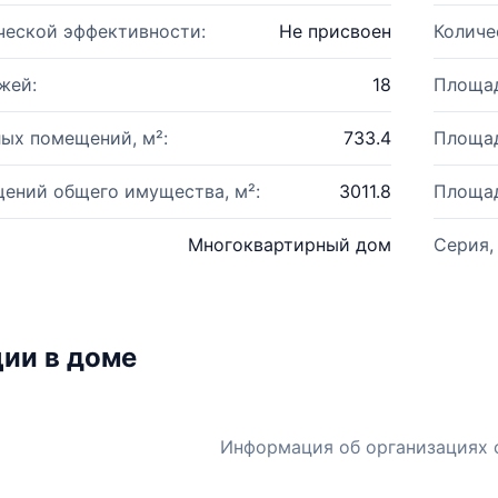
ческой эффективности:
Не присвоен
Количе
жей:
18
Площад
ых помещений, м²:
733.4
Площад
ений общего имущества, м²:
3011.8
Площад
Многоквартирный дом
Серия,
ии в доме
Информация об организациях 