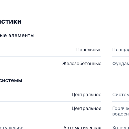
истики
ные элементы
:
Панельные
Площад
Железобетонные
Фундам
системы
Центральное
Систем
Центральное
Горяче
водосн
отушения:
Автоматическая
Холодн