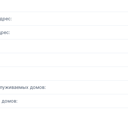
дрес:
рес:
служиваемых домов:
 домов: