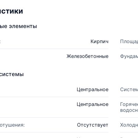
истики
ные элементы
:
Кирпич
Площад
Железобетонные
Фундам
системы
Центральное
Систем
Центральное
Горяче
водосн
отушения:
Отсутствует
Холодн