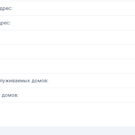
дрес:
рес:
служиваемых домов:
 домов: