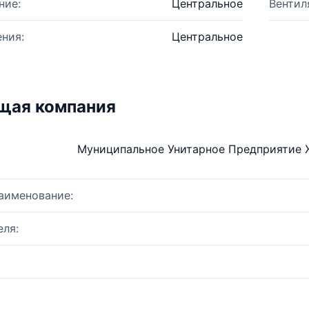
ние:
Центральное
Вентил
ния:
Центральное
щая компания
Муниципальное Унитарное Предприятие 
аименование:
ля: