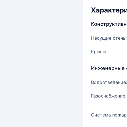
Характер
Конструктив
Несущие стены
Крыша:
Инженерные 
Водоотведение:
Газоснабжение:
Система пожар