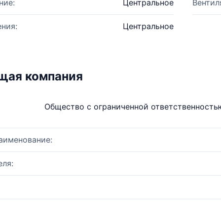
ние:
Центральное
Вентил
ния:
Центральное
щая компания
Общество с ограниченной ответственност
аименование:
ля: