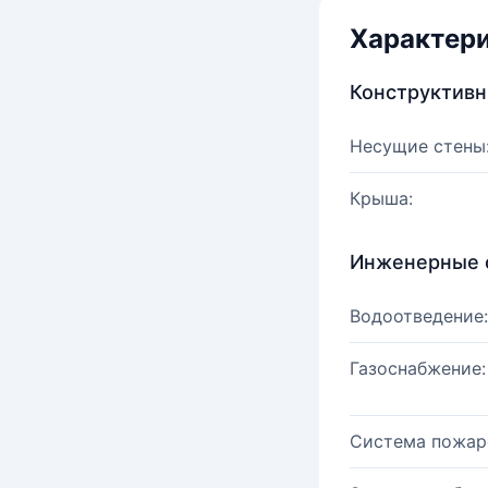
Характер
Конструктив
Несущие стены
Крыша:
Инженерные 
Водоотведение:
Газоснабжение:
Система пожар