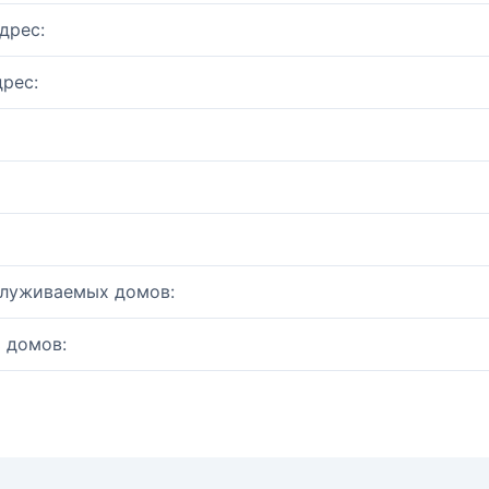
дрес:
рес:
служиваемых домов:
 домов: