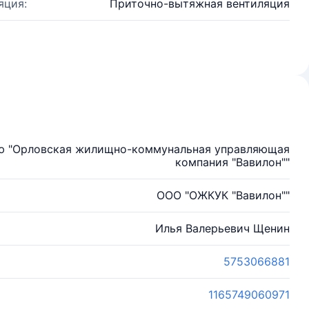
яция:
Приточно-вытяжная вентиляция
ью "Орловская жилищно-коммунальная управляющая
компания "Вавилон""
ООО "ОЖКУК "Вавилон""
Илья Валерьевич Щенин
5753066881
1165749060971