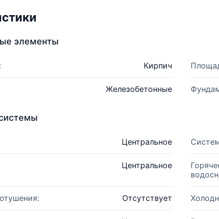
истики
ные элементы
:
Кирпич
Площад
Железобетонные
Фундам
системы
Центральное
Систем
Центральное
Горяче
водосн
отушения:
Отсутствует
Холодн