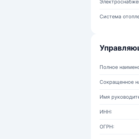
Электроснабже
Система отопле
Управляю
Полное наимен
Сокращенное н
Имя руководите
ИНН:
ОГРН: