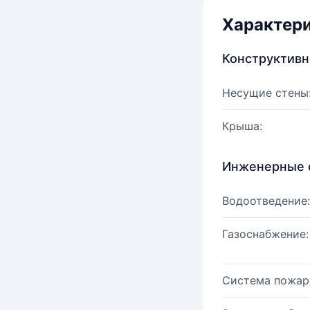
Характер
Конструктив
Несущие стены
Крыша:
Инженерные 
Водоотведение:
Газоснабжение:
Система пожар