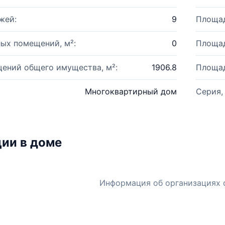
жей:
9
Площад
ых помещений, м²:
0
Площад
ений общего имущества, м²:
1906.8
Площад
Многоквартирный дом
Серия,
ии в доме
Информация об организациях 