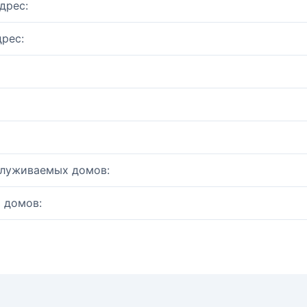
дрес:
рес:
служиваемых домов:
 домов: