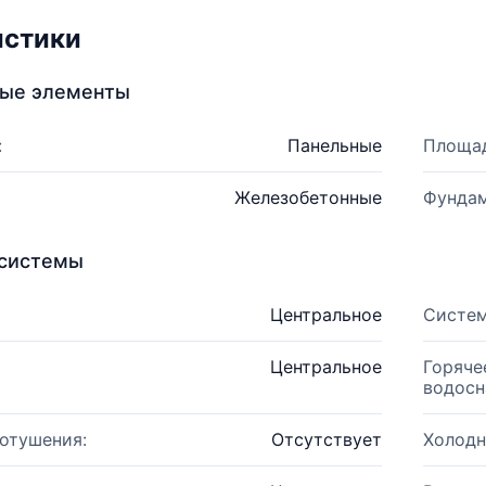
истики
ные элементы
:
Панельные
Площад
Железобетонные
Фундам
системы
Центральное
Систем
Центральное
Горяче
водосн
отушения:
Отсутствует
Холодн