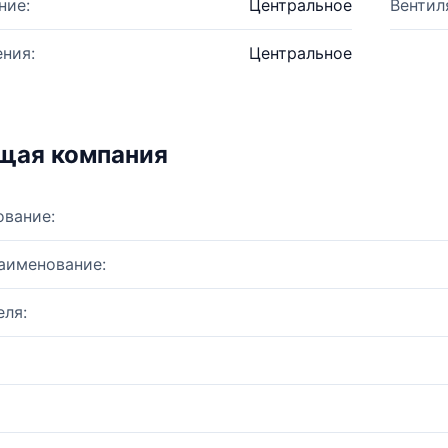
ние:
Центральное
Вентил
ния:
Центральное
щая компания
ование:
аименование:
ля: