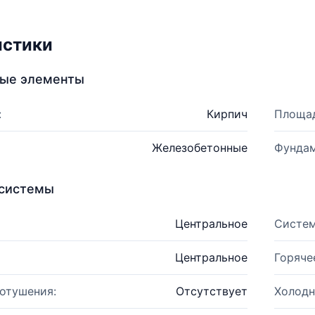
истики
ные элементы
:
Кирпич
Площад
Железобетонные
Фундам
системы
Центральное
Систем
Центральное
Горяче
отушения:
Отсутствует
Холодн