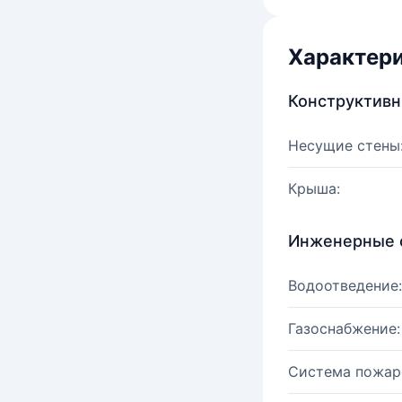
Характер
Конструктив
Несущие стены
Крыша:
Инженерные 
Водоотведение:
Газоснабжение:
Система пожар