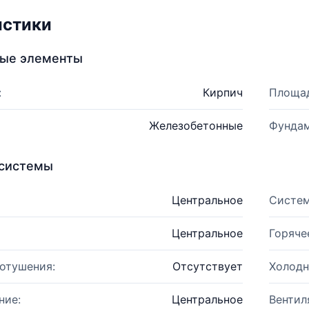
истики
ные элементы
:
Кирпич
Площад
Железобетонные
Фундам
системы
Центральное
Систем
Центральное
Горяче
отушения:
Отсутствует
Холодн
ние:
Центральное
Вентил