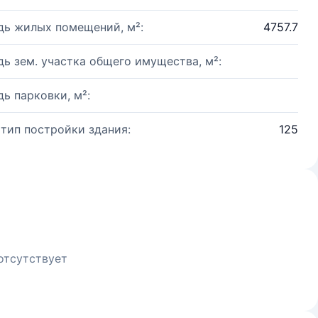
ь жилых помещений, м²:
4757.7
ь зем. участка общего имущества, м²:
ь парковки, м²:
 тип постройки здания:
125
отсутствует