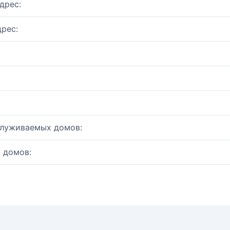
дрес:
рес:
служиваемых домов:
 домов: