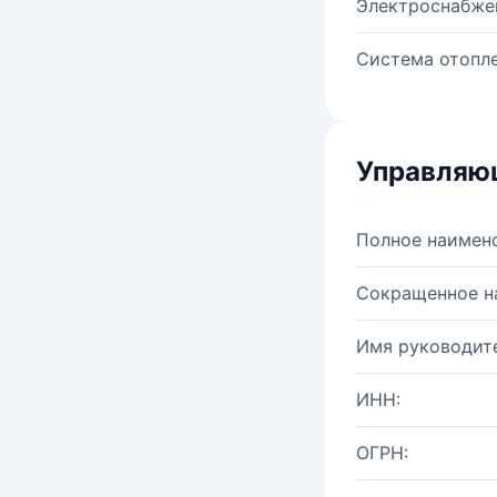
Электроснабже
Система отопле
Управляю
Полное наимен
Сокращенное н
Имя руководите
ИНН:
ОГРН: