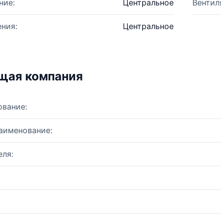
ние:
Центральное
Вентил
ния:
Центральное
щая компания
ование:
аименование:
ля: