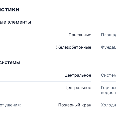
истики
ные элементы
:
Панельные
Площад
Железобетонные
Фундам
системы
Центральное
Систем
Центральное
Горяче
водосн
отушения:
Пожарный кран
Холодн