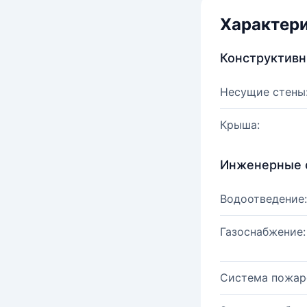
Характер
Конструктив
Несущие стены
Крыша:
Инженерные 
Водоотведение:
Газоснабжение:
Система пожар