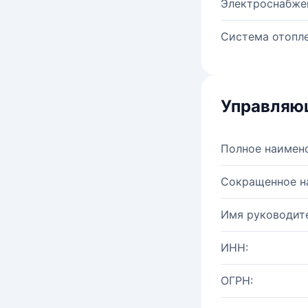
Электроснабже
Система отопле
Управляю
Полное наимен
Сокращенное н
Имя руководите
ИНН:
ОГРН: