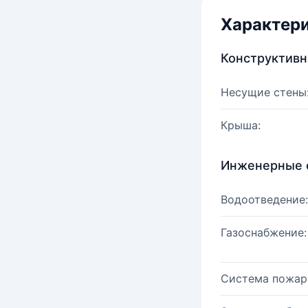
Характер
Конструктив
Несущие стены
Крыша:
Инженерные 
Водоотведение:
Газоснабжение:
Система пожар