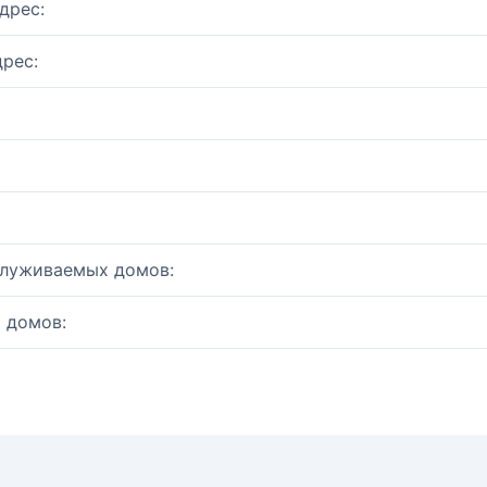
дрес:
рес:
служиваемых домов:
 домов: