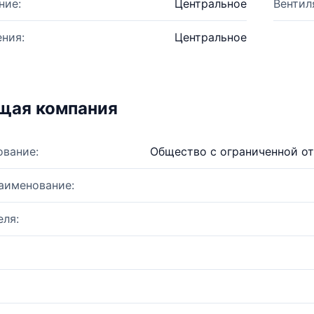
ние:
Центральное
Вентил
ния:
Центральное
щая компания
ование:
Общество с ограниченной о
аименование:
ля: