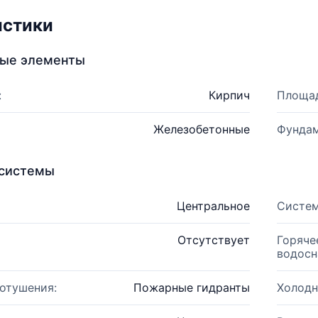
истики
ные элементы
:
Кирпич
Площад
Железобетонные
Фундам
системы
Центральное
Систем
Отсутствует
Горяче
водосн
отушения:
Пожарные гидранты
Холодн