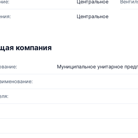
ние:
Центральное
Вентил
ния:
Центральное
щая компания
ование:
Муниципальное унитарное пред
аименование:
ля: