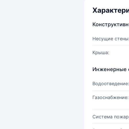
Характер
Конструктив
Несущие стены
Крыша:
Инженерные 
Водоотведение:
Газоснабжение:
Система пожар