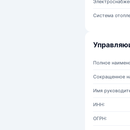
Электроснабже
Система отопле
Управляю
Полное наимен
Сокращенное н
Имя руководите
ИНН:
ОГРН: