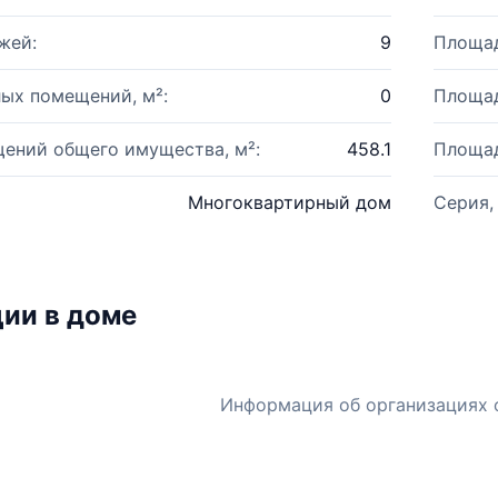
жей:
9
Площад
ых помещений, м²:
0
Площад
ений общего имущества, м²:
458.1
Площад
Многоквартирный дом
Серия,
ии в доме
Информация об организациях 