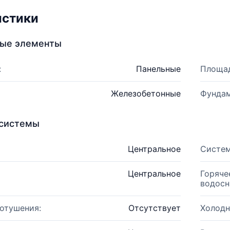
истики
ные элементы
:
Панельные
Площад
Железобетонные
Фундам
системы
Центральное
Систем
Центральное
Горяче
водосн
отушения:
Отсутствует
Холодн