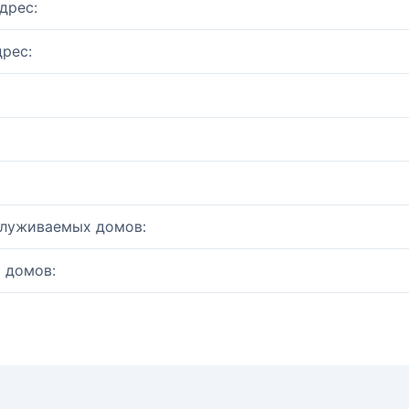
дрес:
рес:
служиваемых домов:
 домов: