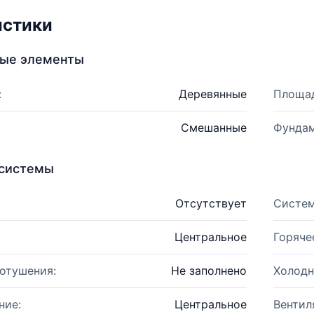
истики
ные элементы
:
Деревянные
Площад
Смешанные
Фундам
системы
Отсутствует
Систем
Центральное
Горяче
отушения:
Не заполнено
Холодн
ние:
Центральное
Вентил