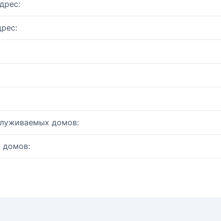
дрес:
рес:
служиваемых домов:
 домов: