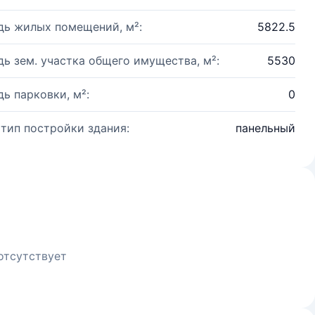
ь жилых помещений, м²:
5822.5
ь зем. участка общего имущества, м²:
5530
ь парковки, м²:
0
 тип постройки здания:
панельный
отсутствует