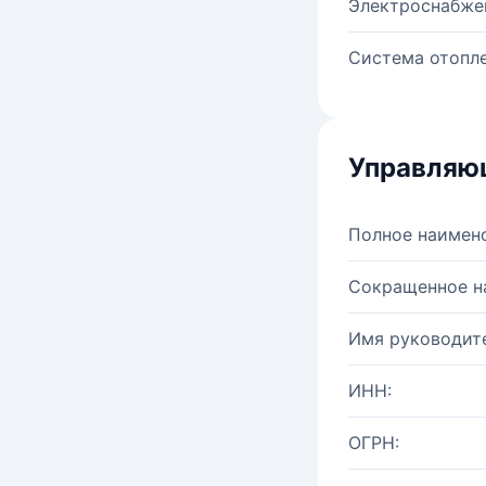
Электроснабже
Система отопле
Управляю
Полное наимен
Сокращенное н
Имя руководите
ИНН:
ОГРН: