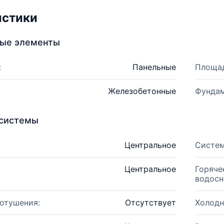
истики
ные элементы
:
Панельные
Площад
Железобетонные
Фундам
системы
Центральное
Систем
Центральное
Горяче
водосн
отушения:
Отсутствует
Холодн