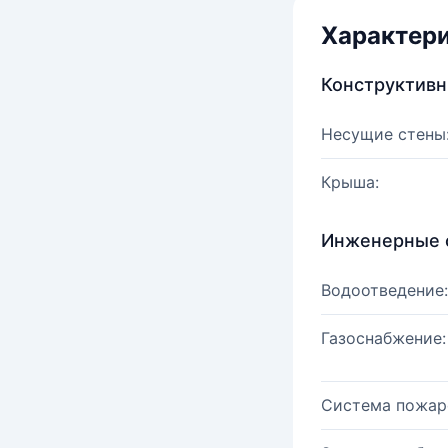
Характер
Конструктив
Несущие стены
Крыша:
Инженерные 
Водоотведение:
Газоснабжение:
Система пожар