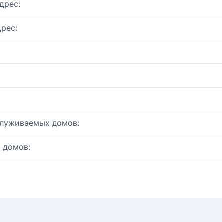
дрес:
рес:
служиваемых домов:
 домов: