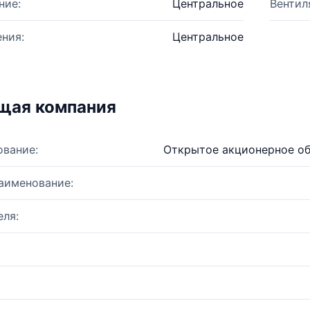
ние:
Центральное
Вентил
ния:
Центральное
щая компания
ование:
Открытое акционерное об
аименование:
ля: