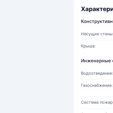
Характер
Конструктив
Несущие стены
Крыша:
Инженерные 
Водоотведение:
Газоснабжение:
Система пожар