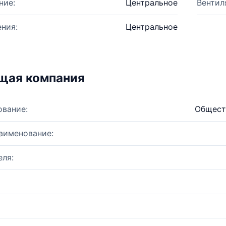
ние:
Центральное
Вентил
ния:
Центральное
щая компания
ование:
Общест
аименование:
ля: