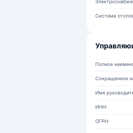
Электроснабже
Система отопле
Управляю
Полное наимен
Сокращенное н
Имя руководите
ИНН:
ОГРН: