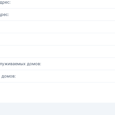
дрес:
рес:
служиваемых домов:
 домов: