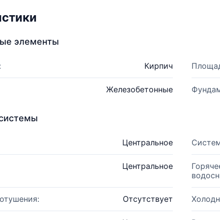
истики
ные элементы
:
Кирпич
Площад
Железобетонные
Фундам
системы
Центральное
Систем
Центральное
Горяче
водосн
отушения:
Отсутствует
Холодн