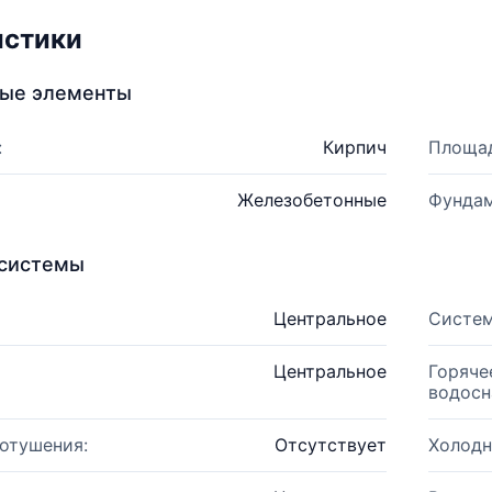
истики
ные элементы
:
Кирпич
Площад
Железобетонные
Фундам
системы
Центральное
Систем
Центральное
Горяче
водосн
отушения:
Отсутствует
Холодн