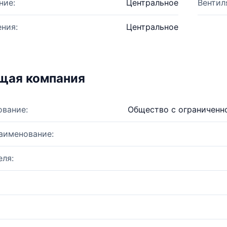
ние:
Центральное
Вентил
ния:
Центральное
щая компания
ование:
Общество с ограниченн
аименование:
ля: