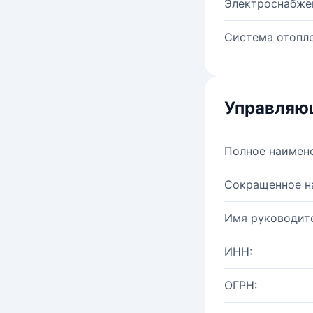
Электроснабже
Система отопле
Управляю
Полное наимен
Сокращенное н
Имя руководите
ИНН:
ОГРН: