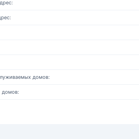
дрес:
рес:
служиваемых домов:
 домов: