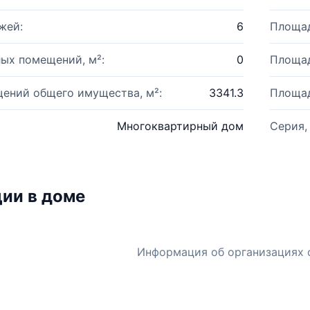
жей:
6
Площад
ых помещений, м²:
0
Площад
ений общего имущества, м²:
3341.3
Площад
Многоквартирный дом
Серия,
ии в доме
Информация об организациях 