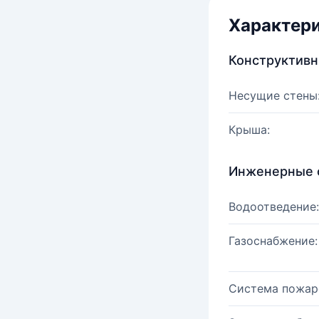
Характер
Конструктив
Несущие стены
Крыша:
Инженерные 
Водоотведение:
Газоснабжение:
Система пожар