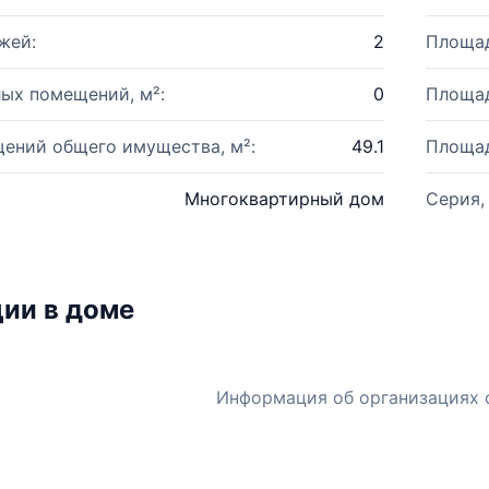
жей:
2
Площад
ых помещений, м²:
0
Площад
ений общего имущества, м²:
49.1
Площад
Многоквартирный дом
Серия,
ии в доме
Информация об организациях 