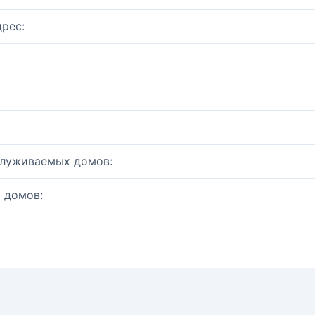
рес:
служиваемых домов:
 домов: