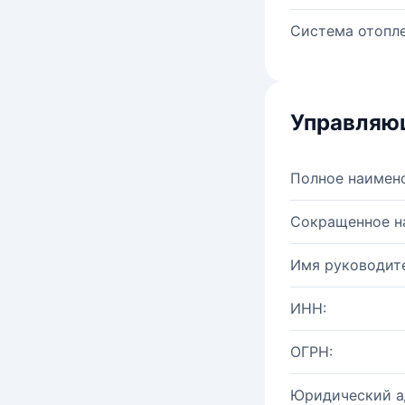
Система отопле
Управляю
Полное наимен
Сокращенное н
Имя руководите
ИНН:
ОГРН:
Юридический а