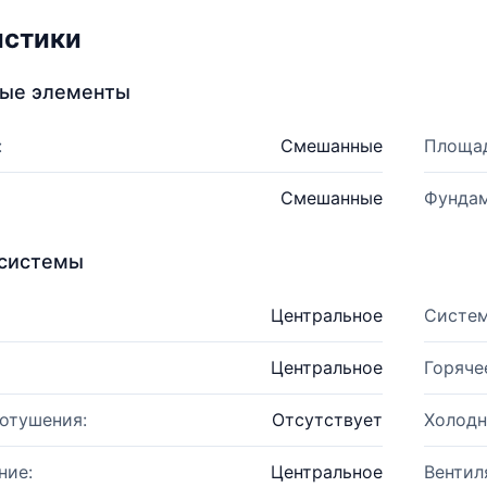
истики
ные элементы
:
Смешанные
Площад
Смешанные
Фундам
системы
Центральное
Систем
Центральное
Горяче
отушения:
Отсутствует
Холодн
ние:
Центральное
Вентил