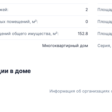
жей:
2
Площад
ых помещений, м²:
0
Площад
ений общего имущества, м²:
152.8
Площад
Многоквартирный дом
Серия,
ии в доме
Информация об организациях 