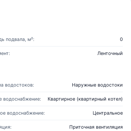
ь подвала, м²:
0
ент:
Ленточный
а водостоков:
Наружные водостоки
е водоснабжение:
Квартирное (квартирный котел)
ое водоснабжение:
Центральное
яция:
Приточная вентиляция