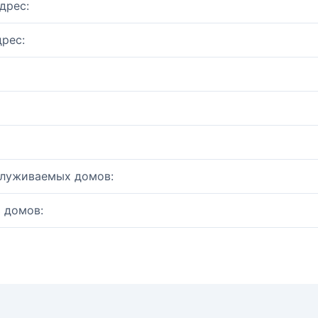
дрес:
рес:
служиваемых домов:
 домов: