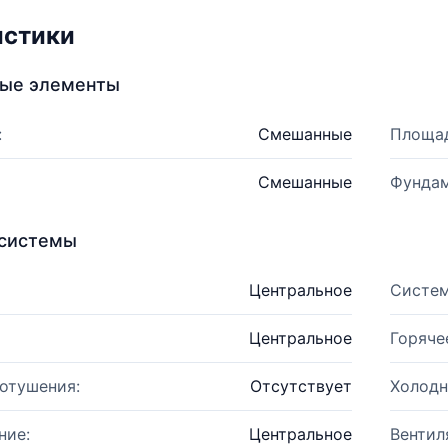
истики
ные элементы
:
Смешанные
Площад
Смешанные
Фундам
системы
Центральное
Систем
Центральное
Горяче
отушения:
Отсутствует
Холодн
ние:
Центральное
Вентил