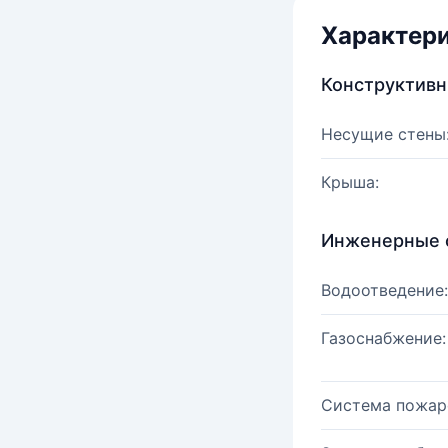
Характер
Конструктив
Несущие стены
Крыша:
Инженерные 
Водоотведение:
Газоснабжение:
Система пожар