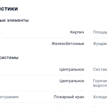
истики
ные элементы
:
Кирпич
Площад
Железобетонные
Фундам
системы
Центральное
Систем
Центральное
Горяче
водосн
отушения:
Пожарный кран
Холодн