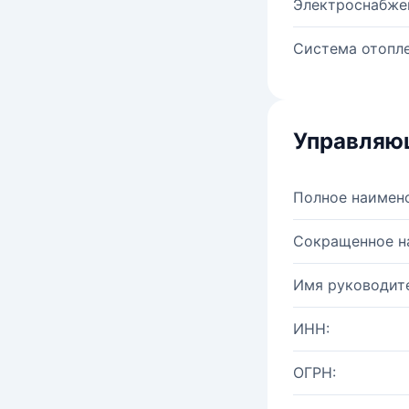
Электроснабже
Система отопле
Управляю
Полное наимен
Сокращенное н
Имя руководите
ИНН:
ОГРН: