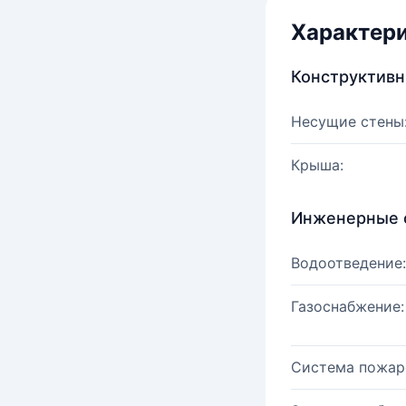
Характер
Конструктив
Несущие стены
Крыша:
Инженерные 
Водоотведение:
Газоснабжение:
Система пожар