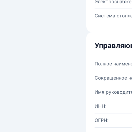
Электроснабже
Система отопле
Управляю
Полное наимен
Сокращенное н
Имя руководите
ИНН:
ОГРН: