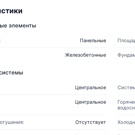
истики
ные элементы
:
Панельные
Площад
Железобетонные
Фундам
системы
Центральное
Систем
Центральное
Горяче
водосн
отушения:
Отсутствует
Холодн