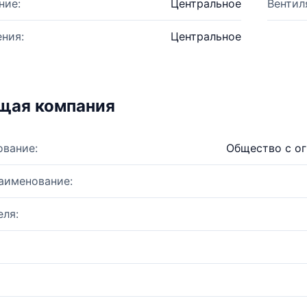
ние:
Центральное
Вентил
ния:
Центральное
щая компания
ование:
Общество с ог
аименование:
ля: