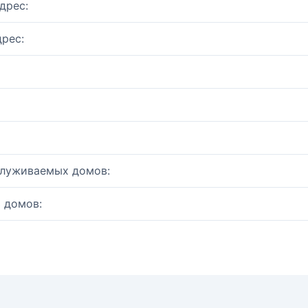
дрес:
рес:
служиваемых домов:
 домов: