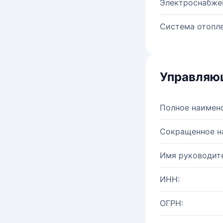
Электроснабже
Система отопле
Управляю
Полное наимен
Сокращенное н
Имя руководите
ИНН:
ОГРН: