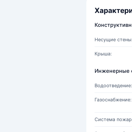
Характер
Конструктив
Несущие стены
Крыша:
Инженерные 
Водоотведение:
Газоснабжение:
Система пожар