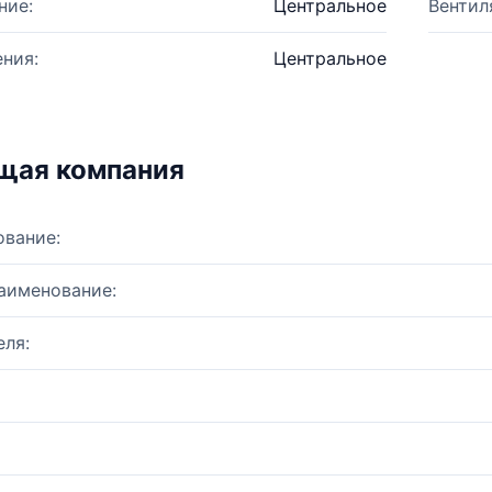
ние:
Центральное
Вентил
ния:
Центральное
щая компания
ование:
аименование:
ля: