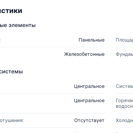
истики
ные элементы
:
Панельные
Площад
Железобетонные
Фундам
системы
Центральное
Систем
Центральное
Горяче
водосн
отушения:
Отсутствует
Холодн