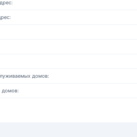
дрес:
рес:
служиваемых домов:
 домов: