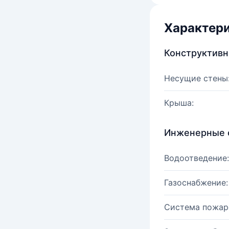
Характер
Конструктив
Несущие стены
Крыша:
Инженерные 
Водоотведение:
Газоснабжение:
Система пожар