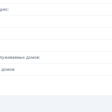
рес:
служиваемых домов:
 домов: