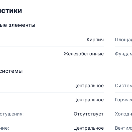
истики
ные элементы
:
Кирпич
Площад
Железобетонные
Фундам
системы
Центральное
Систем
Центральное
Горяче
отушения:
Отсутствует
Холодн
ние:
Центральное
Вентил