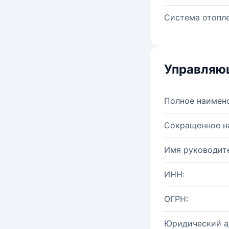
Система отопле
Управляю
Полное наимен
Сокращенное н
Имя руководите
ИНН:
ОГРН:
Юридический а