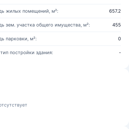
ь жилых помещений, м²:
657.2
ь зем. участка общего имущества, м²:
455
ь парковки, м²:
0
 тип постройки здания:
-
отсутствует