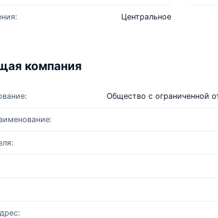
ния:
Центральное
щая компания
ование:
Общество с ограниченной о
аименование:
ля:
дрес: