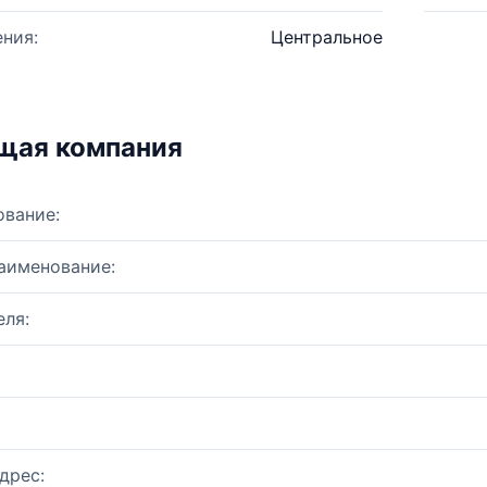
ния:
Центральное
щая компания
ование:
аименование:
ля:
дрес: