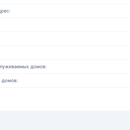
рес:
служиваемых домов:
 домов: