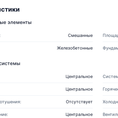
истики
ные элементы
:
Смешанные
Площад
Железобетонные
Фундам
системы
Центральное
Систем
Центральное
Горяче
отушения:
Отсутствует
Холодн
ние:
Центральное
Вентил