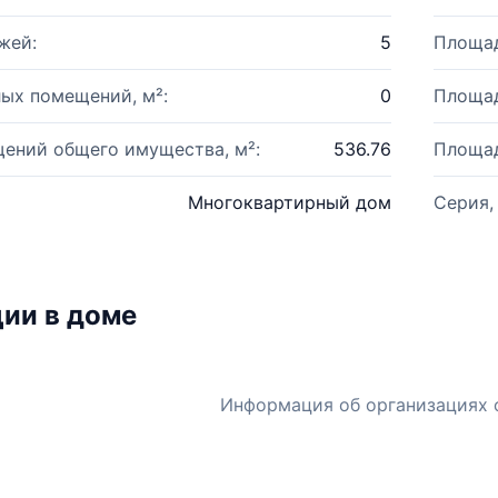
жей:
5
Площад
ых помещений, м²:
0
Площад
ений общего имущества, м²:
536.76
Площад
Многоквартирный дом
Серия,
ии в доме
Информация об организациях 