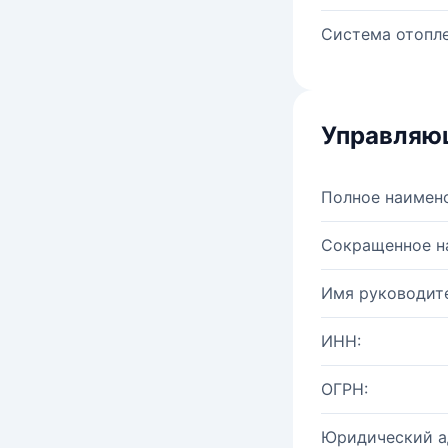
Система отопле
Управляю
Полное наимен
Сокращенное н
Имя руководите
ИНН:
ОГРН:
Юридический а