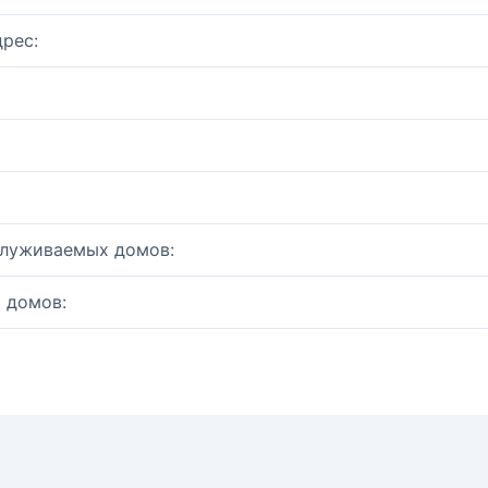
рес:
служиваемых домов:
 домов: