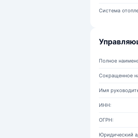
Система отопле
Управляю
Полное наимен
Сокращенное н
Имя руководите
ИНН:
ОГРН:
Юридический а