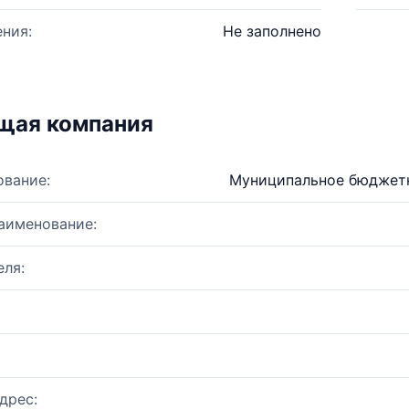
ния:
Не заполнено
щая компания
ование:
Муниципальное бюджетн
аименование:
ля:
дрес: