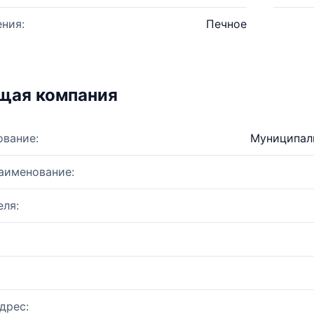
ния:
Печное
щая компания
ование:
Муниципаль
аименование:
ля:
дрес: