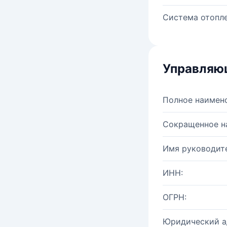
Система отопле
Управляю
Полное наимен
Сокращенное н
Имя руководите
ИНН:
ОГРН:
Юридический а