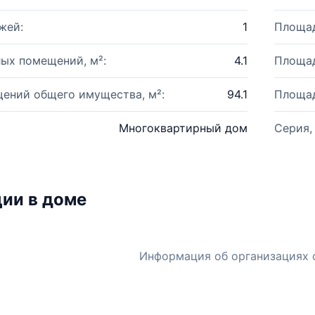
жей:
1
Площад
ых помещений, м²:
4.1
Площад
ений общего имущества, м²:
94.1
Площад
Многоквартирный дом
Серия,
ии в доме
Информация об организациях 