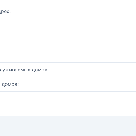
рес:
служиваемых домов:
 домов: