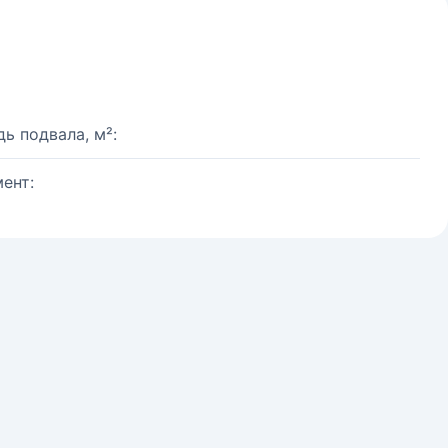
ь подвала, м²:
ент: