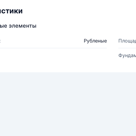
истики
ные элементы
:
Рубленые
Площад
Фундам