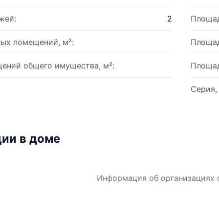
жей:
2
Площад
ых помещений, м²:
Площад
ений общего имущества, м²:
Площад
Серия,
ии в доме
Информация об организациях 