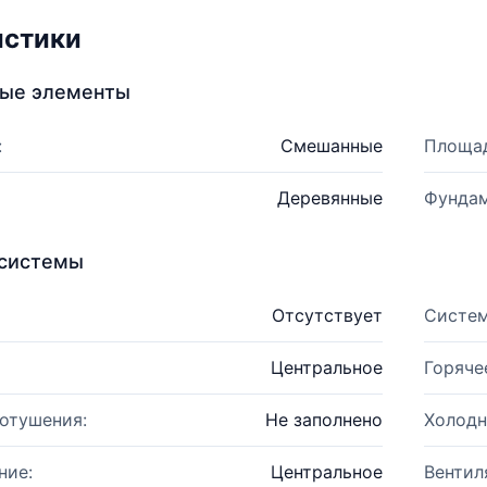
истики
ные элементы
:
Смешанные
Площад
Деревянные
Фундам
системы
Отсутствует
Систем
Центральное
Горяче
отушения:
Не заполнено
Холодн
ние:
Центральное
Вентил