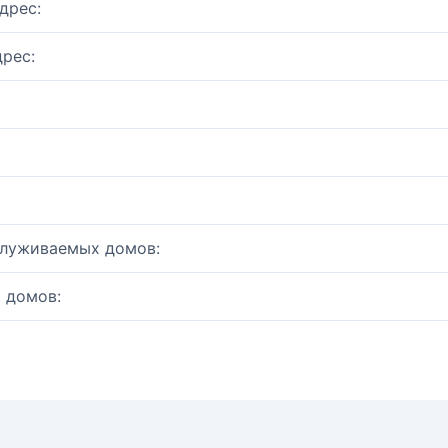
дрес:
рес:
служиваемых домов:
 домов: