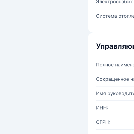
Электроснабже
Система отопле
Управляю
Полное наимен
Сокращенное н
Имя руководите
ИНН:
ОГРН: