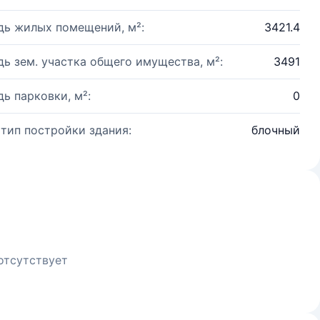
ь жилых помещений, м²:
3421.4
ь зем. участка общего имущества, м²:
3491
ь парковки, м²:
0
 тип постройки здания:
блочный
отсутствует