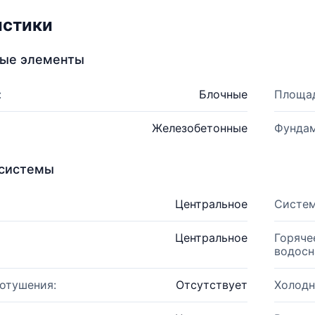
истики
ные элементы
:
Блочные
Площад
Железобетонные
Фундам
системы
Центральное
Систем
Центральное
Горяче
водосн
отушения:
Отсутствует
Холодн