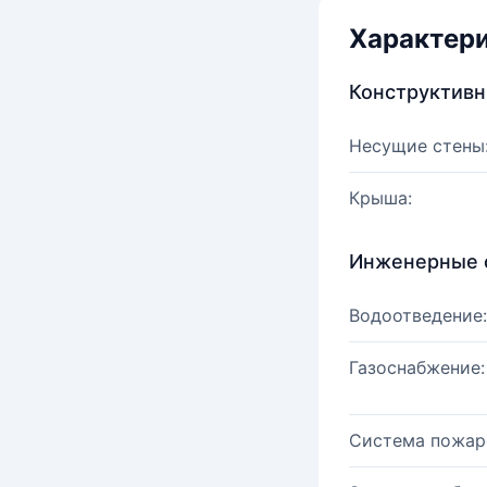
Характер
Конструктив
Несущие стены
Крыша:
Инженерные 
Водоотведение:
Газоснабжение:
Система пожар