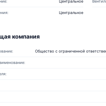
ние:
Центральное
Вентил
ния:
Центральное
щая компания
ование:
Общество с ограниченной ответств
аименование:
ля: