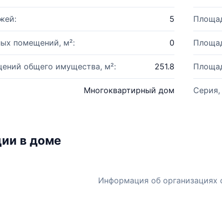
жей:
5
Площад
ых помещений, м²:
0
Площад
ений общего имущества, м²:
251.8
Площад
Многоквартирный дом
Серия,
ии в доме
Информация об организациях 