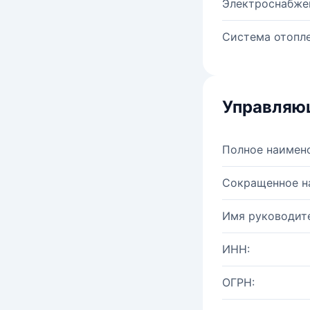
Электроснабже
Система отопле
Управляю
Полное наимен
Сокращенное н
Имя руководите
ИНН:
ОГРН: