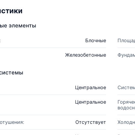
истики
ные элементы
:
Блочные
Площад
Железобетонные
Фундам
системы
Центральное
Систем
Центральное
Горяче
водосн
отушения:
Отсутствует
Холодн