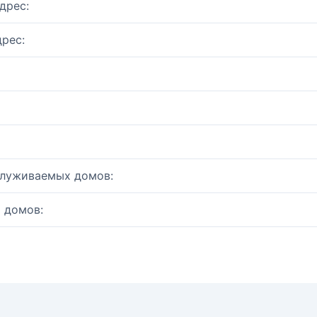
дрес:
рес:
служиваемых домов:
 домов: