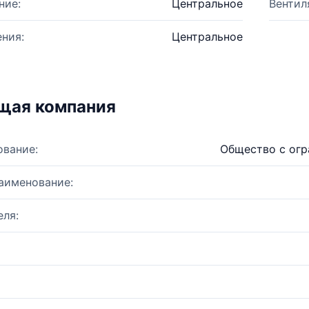
ние:
Центральное
Вентил
ния:
Центральное
щая компания
ование:
Общество с огр
аименование:
ля: