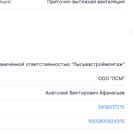
яция:
Приточно-вытяжная вентиляция
аниченной ответственностью "Лысьвастроймонтаж"
ООО "ЛСМ"
Анатолий Викторович Афанасьев
5918017215
1055905924315