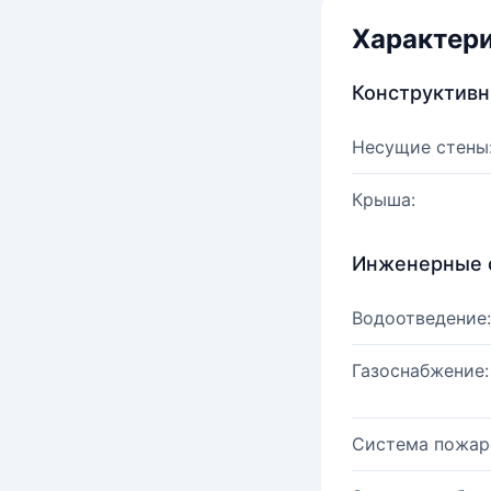
Характер
Конструктив
Несущие стены
Крыша:
Инженерные 
Водоотведение:
Газоснабжение:
Система пожар