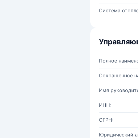
Система отопле
Управляю
Полное наимен
Сокращенное н
Имя руководите
ИНН:
ОГРН:
Юридический а