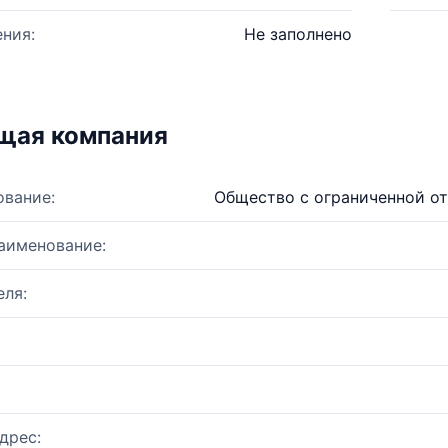
ния:
Не заполнено
щая компания
ование:
Общество с ограниченной о
аименование:
ля:
дрес: