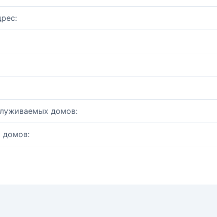
рес:
служиваемых домов:
 домов: