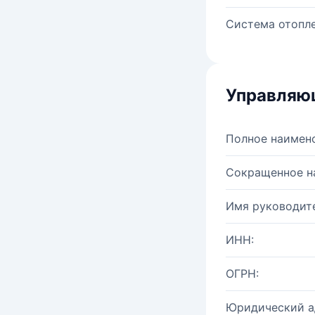
Система отопле
Управляю
Полное наимен
Сокращенное н
Имя руководите
ИНН:
ОГРН:
Юридический а