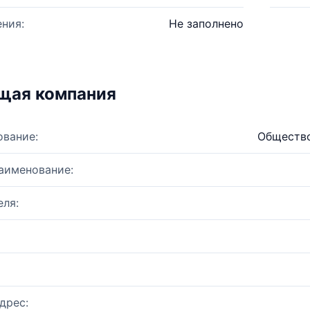
ния:
Не заполнено
щая компания
ование:
Общество
аименование:
ля:
дрес: