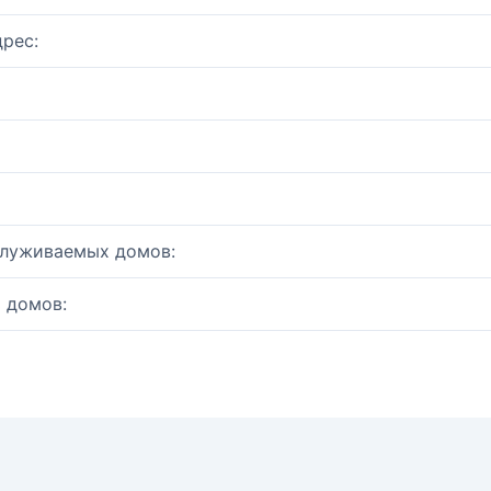
рес:
служиваемых домов:
 домов: